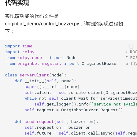
代码实现
实现该功能的代码文件是
originbot_demo/control_buzzer.py，详细的实现过程如
下：
import
time
import
rclpy
# RO
from
rclpy.node
import
Node
# R
from
originbot_msgs.srv
import
OriginbotBuzzer
# 
class
serverClient
(
Node
):
def
__init__
(
self
,
name
):
super
()
.
__init__
(
name
)
self
.
client
=
self
.
create_client
(
OriginbotBuz
while
not
self
.
client
.
wait_for_service
(
timeou
self
.
get_logger
()
.
info
(
'service not avail
self
.
request
=
OriginbotBuzzer
.
Request
()
def
send_request
(
self
,
buzzer_on
):
self
.
request
.
on
=
buzzer_on
self
.
future
=
self
.
client
.
call_async
(
self
.
req