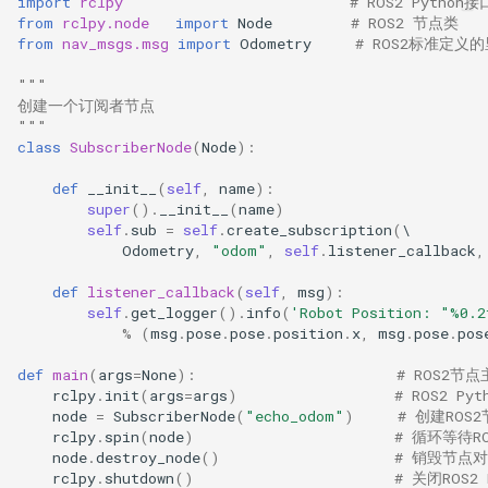
import
rclpy
# ROS2 Python
from
rclpy.node
import
Node
# ROS2 节点类
from
nav_msgs.msg
import
Odometry
# ROS2标准定义
"""
创建一个订阅者节点
"""
class
SubscriberNode
(
Node
):
def
__init__
(
self
,
name
):
super
()
.
__init__
(
name
)
self
.
sub
=
self
.
create_subscription
(
Odometry
,
"odom"
,
self
.
listener_callback
,
def
listener_callback
(
self
,
msg
):
self
.
get_logger
()
.
info
(
'Robot Position: "
%0.2
%
(
msg
.
pose
.
pose
.
position
.
x
,
msg
.
pose
.
pos
def
main
(
args
=
None
):
# ROS2节
rclpy
.
init
(
args
=
args
)
# ROS2 P
node
=
SubscriberNode
(
"echo_odom"
)
# 创建RO
rclpy
.
spin
(
node
)
# 循环等待R
node
.
destroy_node
()
# 销毁节点
rclpy
.
shutdown
()
# 关闭ROS2 