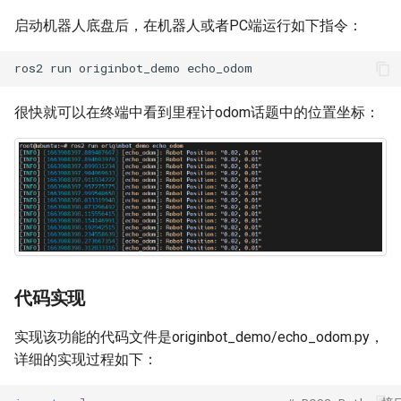
启动机器人底盘后，在机器人或者PC端运行如下指令：
机器人参数动态监控
运行例程
ros2
run
originbot_demo
机器人里程计校准
代码实现
很快就可以在终端中看到里程计odom话题中的位置坐标：
机器人充电方法
控制LED
通信协议说明
运行例程
实时操作系统RTOS配置
代码实现
EKF多传感器融合定位
发布速度指令
WebViz可视化
运行例程
代码实现
代码实现
实现该功能的代码文件是originbot_demo/echo_odom.py，
详细的实现过程如下：