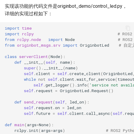
实现该功能的代码文件是originbot_demo/control_led.py，
详细的实现过程如下：
import
time
import
rclpy
# ROS
from
rclpy.node
import
Node
# ROS
from
originbot_msgs.srv
import
OriginbotLed
# 自
class
serverClient
(
Node
):
def
__init__
(
self
,
name
):
super
()
.
__init__
(
name
)
self
.
client
=
self
.
create_client
(
OriginbotLed
while
not
self
.
client
.
wait_for_service
(
timeou
self
.
get_logger
()
.
info
(
'service not avail
self
.
request
=
OriginbotLed
.
Request
()
def
send_request
(
self
,
led_on
):
self
.
request
.
on
=
led_on
self
.
future
=
self
.
client
.
call_async
(
self
.
req
def
main
(
args
=
None
):
rclpy
.
init
(
args
=
args
)
# ROS2 Py