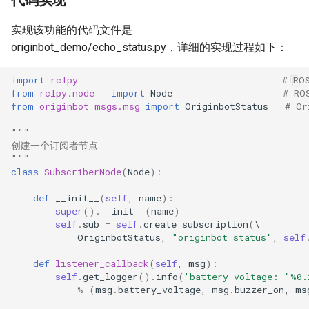
实现该功能的代码文件是
originbot_demo/echo_status.py，详细的实现过程如下：
import
rclpy
# RO
from
rclpy.node
import
Node
# R
from
originbot_msgs.msg
import
OriginbotStatus
# O
"""
创建一个订阅者节点
"""
class
SubscriberNode
(
Node
):
def
__init__
(
self
,
name
):
super
()
.
__init__
(
name
)
self
.
sub
=
self
.
create_subscription
(
OriginbotStatus
,
"originbot_status"
,
self
def
listener_callback
(
self
,
msg
):
self
.
get_logger
()
.
info
(
'battery voltage: "
%0.
%
(
msg
.
battery_voltage
,
msg
.
buzzer_on
,
ms