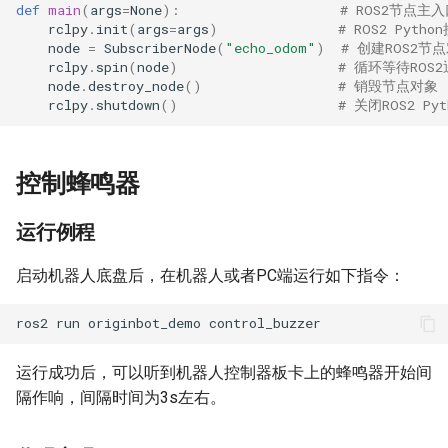
def
main
(
args
=
None
):
# ROS2节点主入
rclpy
.
init
(
args
=
args
)
# ROS2 Pyth
node
=
SubscriberNode
(
"echo_odom"
)
# 创建ROS2
rclpy
.
spin
(
node
)
# 循环等待ROS
node
.
destroy_node
()
# 销毁节点对象
rclpy
.
shutdown
()
# 关闭ROS2 Py
控制蜂鸣器
运行例程
启动机器人底盘后，在机器人或者PC端运行如下指令：
ros2
run
originbot_demo
运行成功后，可以听到机器人控制器板卡上的蜂鸣器开始间
隔作响，间隔时间为3s左右。