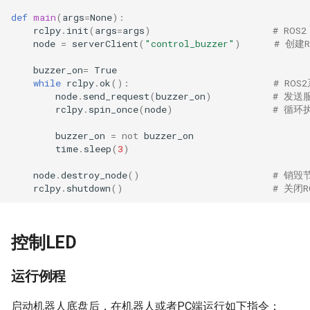
def
main
(
args
=
None
):
rclpy
.
init
(
args
=
args
)
# ROS
node
=
serverClient
(
"control_buzzer"
)
# 创建
buzzer_on
=
True
while
rclpy
.
ok
():
# RO
node
.
send_request
(
buzzer_on
)
# 发送
rclpy
.
spin_once
(
node
)
# 循环
buzzer_on
=
not
buzzer_on
time
.
sleep
(
3
)
node
.
destroy_node
()
# 销毁
rclpy
.
shutdown
()
# 关闭R
控制LED
运行例程
启动机器人底盘后，在机器人或者PC端运行如下指令：