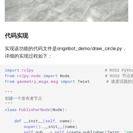
代码实现
实现该功能的代码文件是originbot_demo/draw_circle.py，
详细的实现过程如下：
import
rclpy
# ROS2 Pyt
from
rclpy.node
import
Node
# ROS2 节点
from
geometry_msgs.msg
import
Twist
# 速度话题的
"""
创建一个发布者节点
"""
class
PublisherNode
(
Node
):
def
__init__
(
self
,
name
):
super
()
.
__init__
(
name
)
self
.
pub
=
self
.
create_publisher
(
Twist
,
'cm