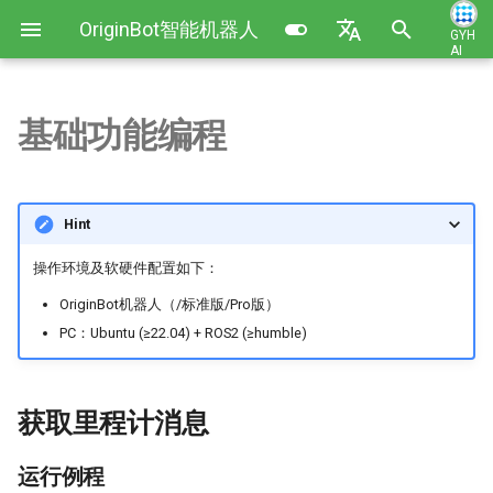
OriginBot智能机器人
GYH
AI
正
开源套件
English
在
简体中文
基础功能编程
套件清单
镜像安装与备份
搭建开发环境
获取里程计消息
芯启开发板
参与贡献
初
始
资料链接
控制器固件安装
代码开发方法
更新日志
运行例程
Hint
化
接口说明
电脑端环境配置
机器人启动与参数配置
代码实现
操作环境及软硬件配置如下：
搜
OriginBot机器人（/标准版/Pro版）
常用软件
机器人遥控与可视化
获取机器人状态
索
PC：Ubuntu (≥22.04) + ROS2 (≥humble)
引
相机驱动与可视化
运行例程
擎
获取里程计消息
雷达驱动与可视化
代码实现
IMU驱动与可视化
控制蜂鸣器
运行例程