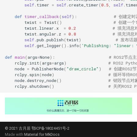
self
.
timer
=
self
.
create_timer
(
0.5
,
self
.
time
def
timer_callback
(
self
):
# 创建定
twist
=
Twist
()
# 创建一个
twist
.
linear
.
x
=
0.2
# 填充消息
twist
.
angular
.
z
=
0.8
# 填充消息
self
.
pub
.
publish
(
twist
)
# 发布话
self
.
get_logger
()
.
info
(
'Publishing: "linear: 
def
main
(
args
=
None
):
# ROS2节点
rclpy
.
init
(
args
=
args
)
# ROS2 Py
node
=
PublisherNode
(
"draw_circle"
)
# 创建ROS
rclpy
.
spin
(
node
)
# 循环等待RO
node
.
destroy_node
()
# 销毁节点对
rclpy
.
shutdown
()
# 关闭ROS2 
© 2021 古月居 鄂ICP备18024451号-2
Made with
Material for MkDocs